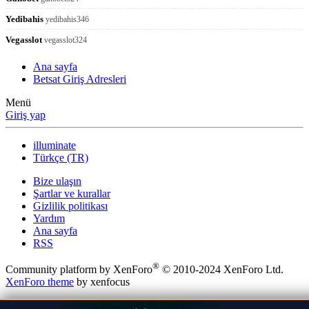
Yedibahis
yedibahis346
Vegasslot
vegasslot324
Ana sayfa
Betsat Giriş Adresleri
Menü
Giriş yap
illuminate
Türkçe (TR)
Bize ulaşın
Şartlar ve kurallar
Gizlilik politikası
Yardım
Ana sayfa
RSS
®
Community platform by XenForo
© 2010-2024 XenForo Ltd.
XenForo theme
by xenfocus