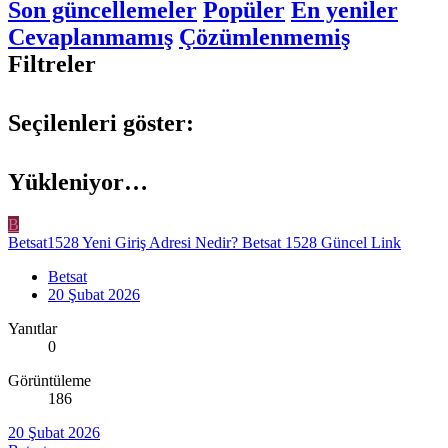
Son güncellemeler
Popüler
En yeniler
Cevaplanmamış
Çözümlenmemiş
Filtreler
Seçilenleri göster:
Yükleniyor…
B
Betsat1528 Yeni Giriş Adresi Nedir? Betsat 1528 Güncel Link
Betsat
20 Şubat 2026
Yanıtlar
0
Görüntüleme
186
20 Şubat 2026