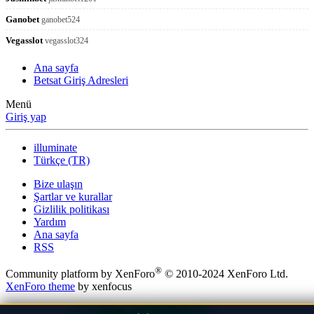
Ganobet
ganobet524
Vegasslot
vegasslot324
Ana sayfa
Betsat Giriş Adresleri
Menü
Giriş yap
illuminate
Türkçe (TR)
Bize ulaşın
Şartlar ve kurallar
Gizlilik politikası
Yardım
Ana sayfa
RSS
®
Community platform by XenForo
© 2010-2024 XenForo Ltd.
XenForo theme
by xenfocus