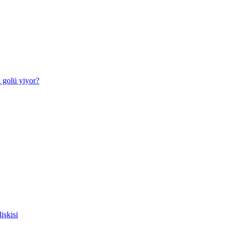
k golü yiyor?
işkisi