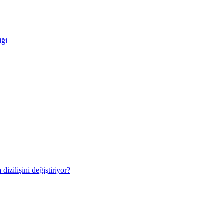
iği
zilişini değiştiriyor?