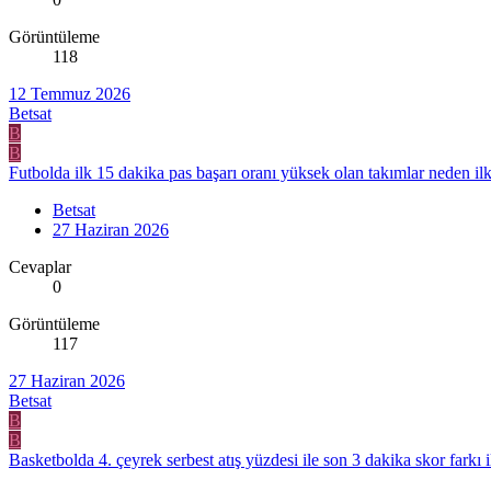
Görüntüleme
118
12 Temmuz 2026
Betsat
B
B
Futbolda ilk 15 dakika pas başarı oranı yüksek olan takımlar neden il
Betsat
27 Haziran 2026
Cevaplar
0
Görüntüleme
117
27 Haziran 2026
Betsat
B
B
Basketbolda 4. çeyrek serbest atış yüzdesi ile son 3 dakika skor farkı il