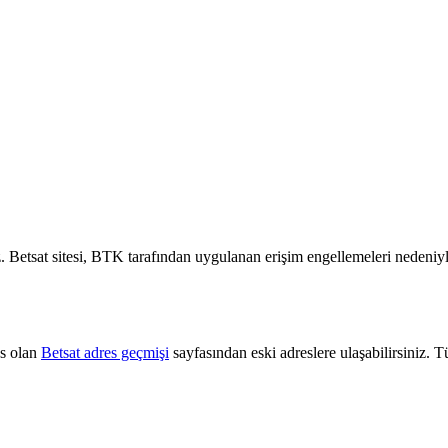
. Betsat sitesi, BTK tarafından uygulanan erişim engellemeleri nedeniyle
es olan
Betsat adres geçmişi
sayfasından eski adreslere ulaşabilirsiniz. T