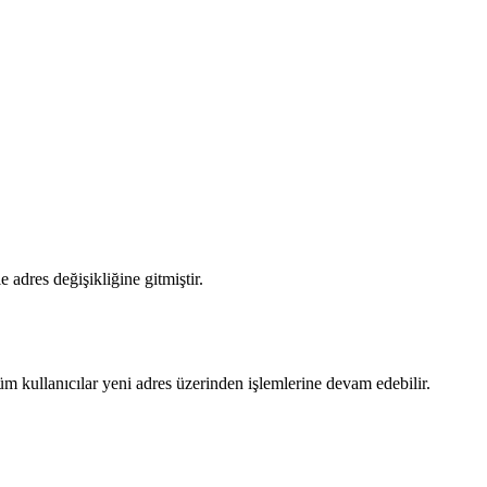
 adres değişikliğine gitmiştir.
üm kullanıcılar yeni adres üzerinden işlemlerine devam edebilir.