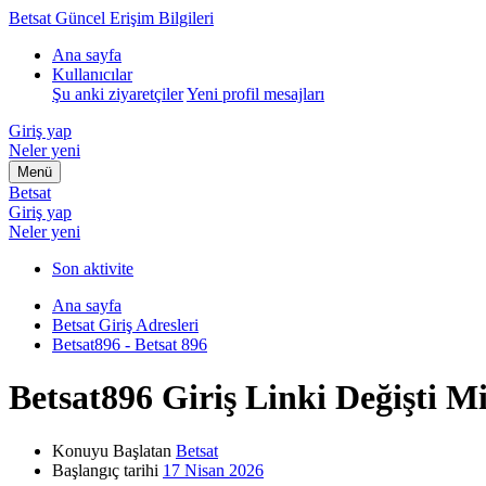
Betsat
Güncel Erişim Bilgileri
Ana sayfa
Kullanıcılar
Şu anki ziyaretçiler
Yeni profil mesajları
Giriş yap
Neler yeni
Menü
Betsat
Giriş yap
Neler yeni
Son aktivite
Ana sayfa
Betsat Giriş Adresleri
Betsat896 - Betsat 896
Betsat896 Giriş Linki Değişti M
Konuyu Başlatan
Betsat
Başlangıç tarihi
17 Nisan 2026