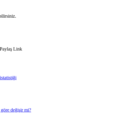
lirsiniz.
Paylaş
Link
statistiği
 göre değişir mi?