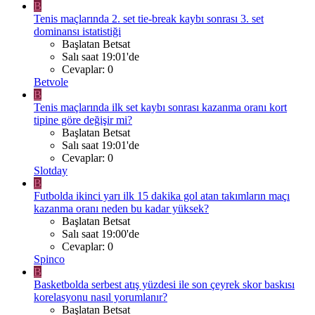
B
Tenis maçlarında 2. set tie-break kaybı sonrası 3. set
dominansı istatistiği
Başlatan Betsat
Salı saat 19:01'de
Cevaplar: 0
Betvole
B
Tenis maçlarında ilk set kaybı sonrası kazanma oranı kort
tipine göre değişir mi?
Başlatan Betsat
Salı saat 19:01'de
Cevaplar: 0
Slotday
B
Futbolda ikinci yarı ilk 15 dakika gol atan takımların maçı
kazanma oranı neden bu kadar yüksek?
Başlatan Betsat
Salı saat 19:00'de
Cevaplar: 0
Spinco
B
Basketbolda serbest atış yüzdesi ile son çeyrek skor baskısı
korelasyonu nasıl yorumlanır?
Başlatan Betsat