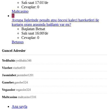
Salı saat 17:01'de
Cevaplar: 0
Maltcasino
B
Avrupa liglerinde penaltı atışı öncesi kaleci hareketleri ile
kurtarış oranı arasında bağlantı var mı?
Başlatan Betsat
Salı saat 16:00'de
Cevaplar: 0
Betasus
Guncel Adresler
Yedibahis
yedibahis346
Vizebet
vizebet610
Jasminbet
jasminbet1201
Ganobet
ganobet524
Vegasslot
vegasslot324
Maltcasino
maltcasino1516
Ana sayfa