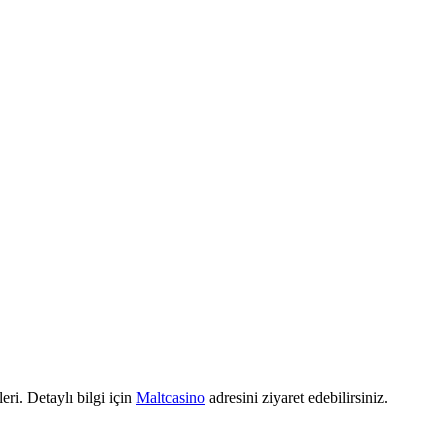
ri. Detaylı bilgi için
Maltcasino
adresini ziyaret edebilirsiniz.