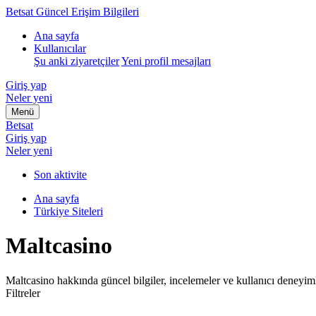
Betsat
Güncel Erişim Bilgileri
Ana sayfa
Kullanıcılar
Şu anki ziyaretçiler
Yeni profil mesajları
Giriş yap
Neler yeni
Menü
Betsat
Giriş yap
Neler yeni
Son aktivite
Ana sayfa
Türkiye Siteleri
Maltcasino
Maltcasino hakkında güncel bilgiler, incelemeler ve kullanıcı deneyimle
Filtreler