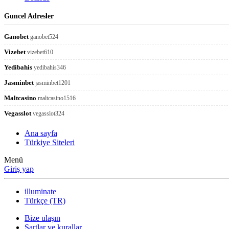
Guncel Adresler
Ganobet
ganobet524
Vizebet
vizebet610
Yedibahis
yedibahis346
Jasminbet
jasminbet1201
Maltcasino
maltcasino1516
Vegasslot
vegasslot324
Ana sayfa
Türkiye Siteleri
Menü
Giriş yap
illuminate
Türkçe (TR)
Bize ulaşın
Şartlar ve kurallar