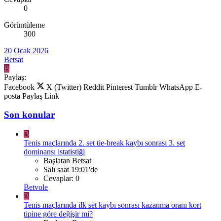
0
Görüntüleme
300
20 Ocak 2026
Betsat
B
Paylaş:
Facebook
X (Twitter)
Reddit
Pinterest
Tumblr
WhatsApp
E-
posta
Paylaş
Link
Son konular
B
Tenis maçlarında 2. set tie-break kaybı sonrası 3. set
dominansı istatistiği
Başlatan Betsat
Salı saat 19:01'de
Cevaplar: 0
Betvole
B
Tenis maçlarında ilk set kaybı sonrası kazanma oranı kort
tipine göre değişir mi?