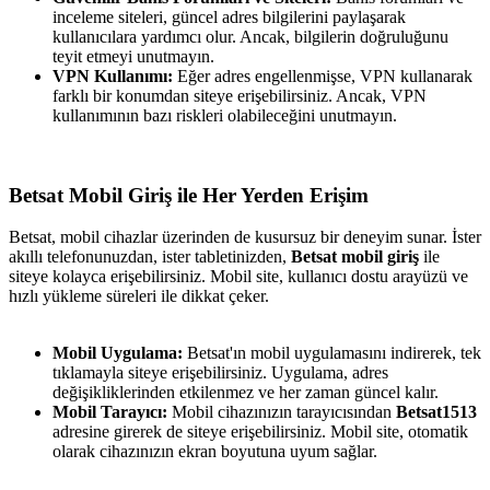
inceleme siteleri, güncel adres bilgilerini paylaşarak
kullanıcılara yardımcı olur. Ancak, bilgilerin doğruluğunu
teyit etmeyi unutmayın.
VPN Kullanımı:
Eğer adres engellenmişse, VPN kullanarak
farklı bir konumdan siteye erişebilirsiniz. Ancak, VPN
kullanımının bazı riskleri olabileceğini unutmayın.
Betsat Mobil Giriş ile Her Yerden Erişim​
Betsat, mobil cihazlar üzerinden de kusursuz bir deneyim sunar. İster
akıllı telefonunuzdan, ister tabletinizden,
Betsat mobil giriş
ile
siteye kolayca erişebilirsiniz. Mobil site, kullanıcı dostu arayüzü ve
hızlı yükleme süreleri ile dikkat çeker.
Mobil Uygulama:
Betsat'ın mobil uygulamasını indirerek, tek
tıklamayla siteye erişebilirsiniz. Uygulama, adres
değişikliklerinden etkilenmez ve her zaman güncel kalır.
Mobil Tarayıcı:
Mobil cihazınızın tarayıcısından
Betsat1513
adresine girerek de siteye erişebilirsiniz. Mobil site, otomatik
olarak cihazınızın ekran boyutuna uyum sağlar.