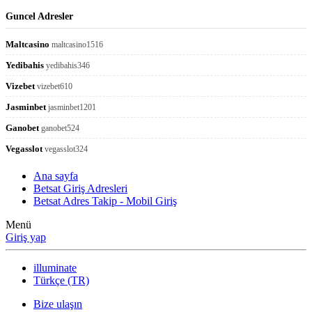
Guncel Adresler
Maltcasino
maltcasino1516
Yedibahis
yedibahis346
Vizebet
vizebet610
Jasminbet
jasminbet1201
Ganobet
ganobet524
Vegasslot
vegasslot324
Ana sayfa
Betsat Giriş Adresleri
Betsat Adres Takip - Mobil Giriş
Menü
Giriş yap
illuminate
Türkçe (TR)
Bize ulaşın