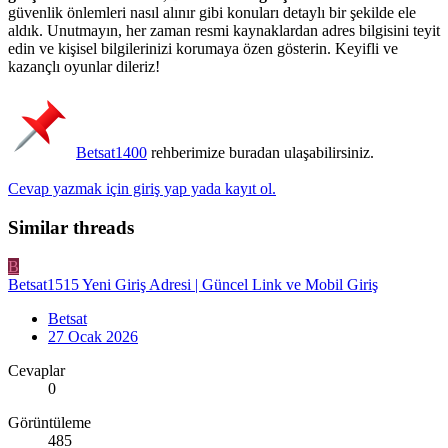
güvenlik önlemleri nasıl alınır gibi konuları detaylı bir şekilde ele
aldık. Unutmayın, her zaman resmi kaynaklardan adres bilgisini teyit
edin ve kişisel bilgilerinizi korumaya özen gösterin. Keyifli ve
kazançlı oyunlar dileriz!
Betsat1400
rehberimize buradan ulaşabilirsiniz.
Cevap yazmak için giriş yap yada kayıt ol.
Similar threads
B
Betsat1515 Yeni Giriş Adresi | Güncel Link ve Mobil Giriş
Betsat
27 Ocak 2026
Cevaplar
0
Görüntüleme
485