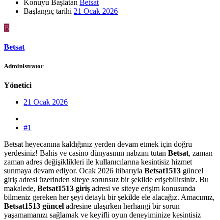
Konuyu Başlatan
Betsat
Başlangıç tarihi
21 Ocak 2026
B
Betsat
Administrator
Yönetici
21 Ocak 2026
#1
Betsat heyecanına kaldığınız yerden devam etmek için doğru
yerdesiniz! Bahis ve casino dünyasının nabzını tutan
Betsat
, zaman
zaman adres değişiklikleri ile kullanıcılarına kesintisiz hizmet
sunmaya devam ediyor. Ocak 2026 itibarıyla
Betsat1513
güncel
giriş adresi üzerinden siteye sorunsuz bir şekilde erişebilirsiniz. Bu
makalede,
Betsat1513 giriş
adresi ve siteye erişim konusunda
bilmeniz gereken her şeyi detaylı bir şekilde ele alacağız. Amacımız,
Betsat1513 güncel
adresine ulaşırken herhangi bir sorun
yaşamamanızı sağlamak ve keyifli oyun deneyiminize kesintisiz