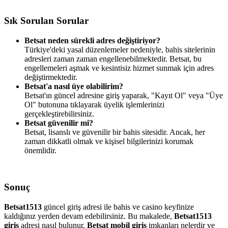
Sık Sorulan Sorular​
Betsat neden sürekli adres değiştiriyor?
Türkiye'deki yasal düzenlemeler nedeniyle, bahis sitelerinin
adresleri zaman zaman engellenebilmektedir. Betsat, bu
engellemeleri aşmak ve kesintisiz hizmet sunmak için adres
değiştirmektedir.
Betsat'a nasıl üye olabilirim?
Betsat'ın güncel adresine giriş yaparak, "Kayıt Ol" veya "Üye
Ol" butonuna tıklayarak üyelik işlemlerinizi
gerçekleştirebilirsiniz.
Betsat güvenilir mi?
Betsat, lisanslı ve güvenilir bir bahis sitesidir. Ancak, her
zaman dikkatli olmak ve kişisel bilgilerinizi korumak
önemlidir.
Sonuç​
Betsat1513
güncel giriş adresi ile bahis ve casino keyfinize
kaldığınız yerden devam edebilirsiniz. Bu makalede,
Betsat1513
giriş
adresi nasıl bulunur,
Betsat mobil giriş
imkanları nelerdir ve