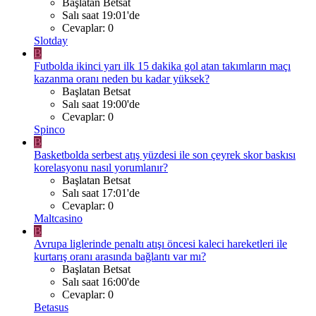
Başlatan Betsat
Salı saat 19:01'de
Cevaplar: 0
Slotday
B
Futbolda ikinci yarı ilk 15 dakika gol atan takımların maçı
kazanma oranı neden bu kadar yüksek?
Başlatan Betsat
Salı saat 19:00'de
Cevaplar: 0
Spinco
B
Basketbolda serbest atış yüzdesi ile son çeyrek skor baskısı
korelasyonu nasıl yorumlanır?
Başlatan Betsat
Salı saat 17:01'de
Cevaplar: 0
Maltcasino
B
Avrupa liglerinde penaltı atışı öncesi kaleci hareketleri ile
kurtarış oranı arasında bağlantı var mı?
Başlatan Betsat
Salı saat 16:00'de
Cevaplar: 0
Betasus