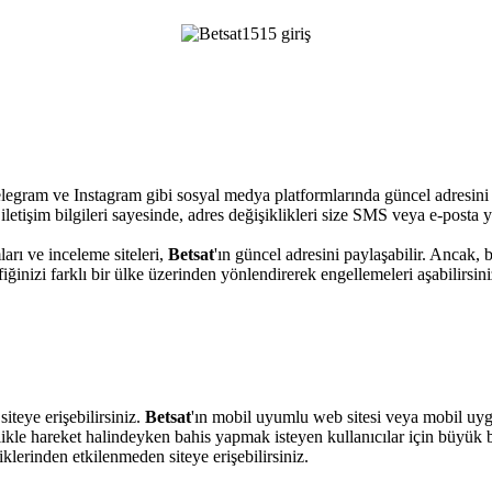
Telegram ve Instagram gibi sosyal medya platformlarında güncel adresini d
iletişim bilgileri sayesinde, adres değişiklikleri size SMS veya e-posta y
arı ve inceleme siteleri,
Betsat
'ın güncel adresini paylaşabilir. Ancak, 
iğinizi farklı bir ülke üzerinden yönlendirerek engellemeleri aşabilirs
iteye erişebilirsiniz.
Betsat
'ın mobil uyumlu web sitesi veya mobil uygu
ellikle hareket halindeyken bahis yapmak isteyen kullanıcılar için büyü
klerinden etkilenmeden siteye erişebilirsiniz.