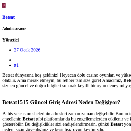
B
Betsat
Administrator
Yönetici
27 Ocak 2026
#1
Betsat dünyasına hoş geldiniz! Heyecan dolu casino oyunları ve yüksek
olabilir. Ama merak etmeyin, bu rehber tam size göre! Amacımız,
Bet
size en güncel ve doğru bilgileri sunarak keyifli bir oyun deneyimi 
Betsat1515 Güncel Giriş Adresi Neden Değişiyor?​
Bahis ve casino sitelerinin adresleri zaman zaman değişebilir. Bunun t
engellenir.
Betsat
gibi platformlar da bu engellemelerden etkilenir ve k
gösterebilir. Bu değişiklikler sizi endişelendirmesin, çünkü
Betsat
yöne
neden, sizin güvenliğiniz ve kesintisiz oyun keyfinizdir.