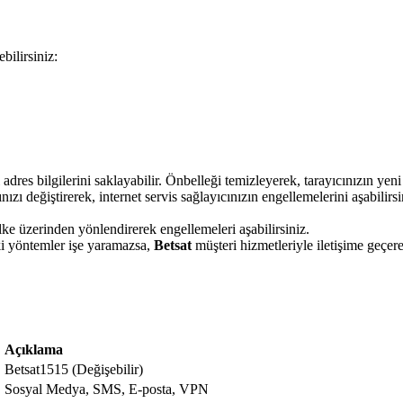
bilirsiniz:
 adres bilgilerini saklayabilir. Önbelleği temizleyerek, tarayıcınızın yeni
zı değiştirerek, internet servis sağlayıcınızın engellemelerini aşabili
ülke üzerinden yönlendirerek engellemeleri aşabilirsiniz.
i yöntemler işe yaramazsa,
Betsat
müşteri hizmetleriyle iletişime geçere
Açıklama
Betsat1515 (Değişebilir)
Sosyal Medya, SMS, E-posta, VPN