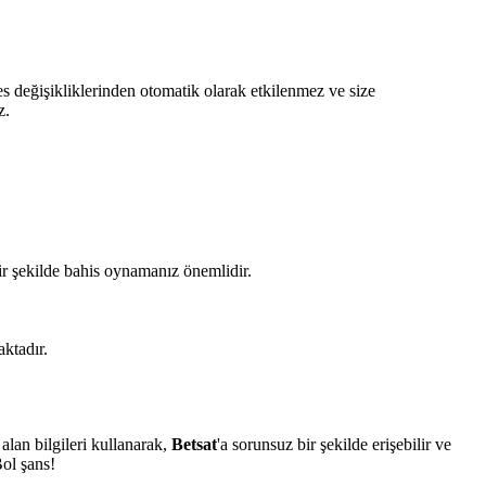
 değişikliklerinden otomatik olarak etkilenmez ve size
z.
ir şekilde bahis oynamanız önemlidir.
aktadır.
lan bilgileri kullanarak,
Betsat
'a sorunsuz bir şekilde erişebilir ve
Bol şans!