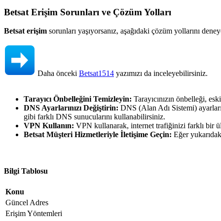
Betsat Erişim Sorunları ve Çözüm Yolları​
Betsat erişim
sorunları yaşıyorsanız, aşağıdaki çözüm yollarını deneye
Daha önceki
Betsat1514
yazımızı da inceleyebilirsiniz.
Tarayıcı Önbelleğini Temizleyin:
Tarayıcınızın önbelleği, eski
DNS Ayarlarınızı Değiştirin:
DNS (Alan Adı Sistemi) ayarlarını
gibi farklı DNS sunucularını kullanabilirsiniz.
VPN Kullanın:
VPN kullanarak, internet trafiğinizi farklı bir 
Betsat Müşteri Hizmetleriyle İletişime Geçin:
Eğer yukarıdak
Bilgi Tablosu​
Konu
Güncel Adres
Erişim Yöntemleri