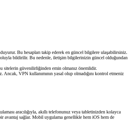
uyurur. Bu hesapları takip ederek en güncel bilgilere ulaşabilirsiniz.
oluyla bildirilir. Bu nedenle, iletişim bilgilerinizin güncel olduğundan
bu sitelerin güvenilirliğinden emin olmanız önemlidir.
iniz. Ancak, VPN kullanımının yasal olup olmadığını kontrol etmeniz
laması aracılığıyla, akıllı telefonunuz veya tabletinizden kolayca
k bir avantaj sağlar. Mobil uygulama genellikle hem iOS hem de