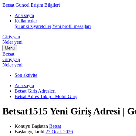
Betsat
Güncel Erişim Bilgileri
Ana sayfa
Kullanıcılar
Şu anki ziyaretçiler
Yeni profil mesajları
Giriş yap
Neler yeni
Menü
Betsat
Giriş yap
Neler yeni
Son aktivite
Ana sayfa
Betsat Giriş Adresleri
Betsat Adres Takip - Mobil Giriş
Betsat1515 Yeni Giriş Adresi | 
Konuyu Başlatan
Betsat
Başlangıç tarihi
27 Ocak 2026