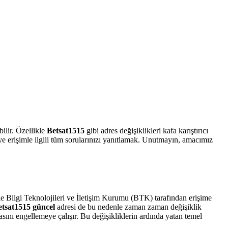
ilir. Özellikle
Betsat1515
gibi adres değişiklikleri kafa karıştırıcı
ye erişimle ilgili tüm sorularınızı yanıtlamak. Unutmayın, amacımız
kle Bilgi Teknolojileri ve İletişim Kurumu (BTK) tarafından erişime
etsat1515 güncel
adresi de bu nedenle zaman zaman değişiklik
sını engellemeye çalışır. Bu değişikliklerin ardında yatan temel