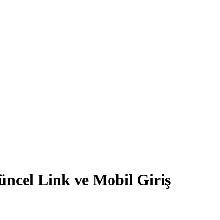
Güncel Link ve Mobil Giriş