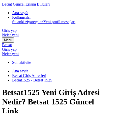
Betsat
Güncel Erişim Bilgileri
Ana sayfa
Kullanıcılar
Şu anki ziyaretçiler
Yeni profil mesajları
Giriş yap
Neler yeni
Menü
Betsat
Giriş yap
Neler yeni
Son aktivite
Ana sayfa
Betsat Giriş Adresleri
Betsat1525 - Betsat 1525
Betsat1525 Yeni Giriş Adresi
Nedir? Betsat 1525 Güncel
Link