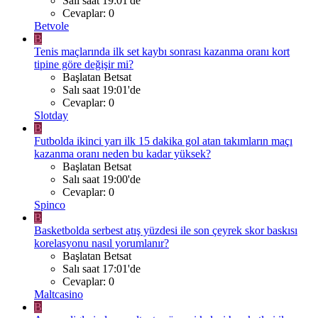
Salı saat 19:01'de
Cevaplar: 0
Betvole
B
Tenis maçlarında ilk set kaybı sonrası kazanma oranı kort
tipine göre değişir mi?
Başlatan Betsat
Salı saat 19:01'de
Cevaplar: 0
Slotday
B
Futbolda ikinci yarı ilk 15 dakika gol atan takımların maçı
kazanma oranı neden bu kadar yüksek?
Başlatan Betsat
Salı saat 19:00'de
Cevaplar: 0
Spinco
B
Basketbolda serbest atış yüzdesi ile son çeyrek skor baskısı
korelasyonu nasıl yorumlanır?
Başlatan Betsat
Salı saat 17:01'de
Cevaplar: 0
Maltcasino
B