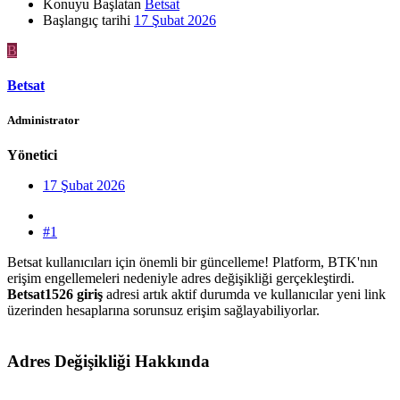
Konuyu Başlatan
Betsat
Başlangıç tarihi
17 Şubat 2026
B
Betsat
Administrator
Yönetici
17 Şubat 2026
#1
Betsat kullanıcıları için önemli bir güncelleme! Platform, BTK'nın
erişim engellemeleri nedeniyle adres değişikliği gerçekleştirdi.
Betsat1526 giriş
adresi artık aktif durumda ve kullanıcılar yeni link
üzerinden hesaplarına sorunsuz erişim sağlayabiliyorlar.
Adres Değişikliği Hakkında​