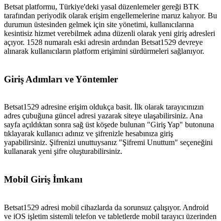
Betsat platformu, Türkiye'deki yasal düzenlemeler gereği BTK
tarafından periyodik olarak erişim engellemelerine maruz kalıyor. Bu
durumun üstesinden gelmek için site yönetimi, kullanıcılarına
kesintisiz hizmet verebilmek adına düzenli olarak yeni giriş adresleri
açıyor. 1528 numaralı eski adresin ardından Betsat1529 devreye
alınarak kullanıcıların platform erişimini sürdürmeleri sağlanıyor.
Giriş Adımları ve Yöntemler​
Betsat1529 adresine erişim oldukça basit. İlk olarak tarayıcınızın
adres çubuğuna güncel adresi yazarak siteye ulaşabilirsiniz. Ana
sayfa açıldıktan sonra sağ üst köşede bulunan "Giriş Yap" butonuna
tıklayarak kullanıcı adınız ve şifrenizle hesabınıza giriş
yapabilirsiniz. Şifrenizi unuttuysanız "Şifremi Unuttum" seçeneğini
kullanarak yeni şifre oluşturabilirsiniz.
Mobil Giriş İmkanı​
Betsat1529 adresi mobil cihazlarda da sorunsuz çalışıyor. Android
ve iOS işletim sistemli telefon ve tabletlerde mobil tarayıcı üzerinden