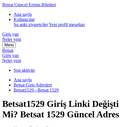
Betsat
Güncel Erişim Bilgileri
Ana sayfa
Kullanıcılar
Şu anki ziyaretçiler
Yeni profil mesajları
Giriş yap
Neler yeni
Menü
Betsat
Giriş yap
Neler yeni
Son aktivite
Ana sayfa
Betsat Giriş Adresleri
Betsat1529 - Betsat 1529
Betsat1529 Giriş Linki Değişti
Mi? Betsat 1529 Güncel Adres