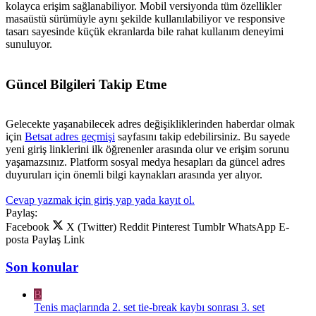
kolayca erişim sağlanabiliyor. Mobil versiyonda tüm özellikler
masaüstü sürümüyle aynı şekilde kullanılabiliyor ve responsive
tasarı sayesinde küçük ekranlarda bile rahat kullanım deneyimi
sunuluyor.
Güncel Bilgileri Takip Etme​
Gelecekte yaşanabilecek adres değişikliklerinden haberdar olmak
için
Betsat adres geçmişi
sayfasını takip edebilirsiniz. Bu sayede
yeni giriş linklerini ilk öğrenenler arasında olur ve erişim sorunu
yaşamazsınız. Platform sosyal medya hesapları da güncel adres
duyuruları için önemli bilgi kaynakları arasında yer alıyor.
Cevap yazmak için giriş yap yada kayıt ol.
Paylaş:
Facebook
X (Twitter)
Reddit
Pinterest
Tumblr
WhatsApp
E-
posta
Paylaş
Link
Son konular
B
Tenis maçlarında 2. set tie-break kaybı sonrası 3. set