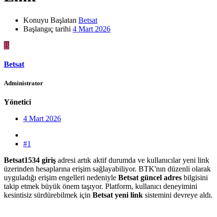
Konuyu Başlatan
Betsat
Başlangıç tarihi
4 Mart 2026
B
Betsat
Administrator
Yönetici
4 Mart 2026
#1
Betsat1534 giriş
adresi artık aktif durumda ve kullanıcılar yeni link
üzerinden hesaplarına erişim sağlayabiliyor. BTK'nın düzenli olarak
uyguladığı erişim engelleri nedeniyle
Betsat güncel adres
bilgisini
takip etmek büyük önem taşıyor. Platform, kullanıcı deneyimini
kesintisiz sürdürebilmek için
Betsat yeni link
sistemini devreye aldı.