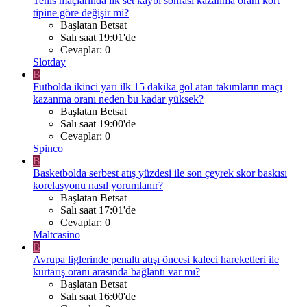
Tenis maçlarında ilk set kaybı sonrası kazanma oranı kort
tipine göre değişir mi?
Başlatan Betsat
Salı saat 19:01'de
Cevaplar: 0
Slotday
B
Futbolda ikinci yarı ilk 15 dakika gol atan takımların maçı
kazanma oranı neden bu kadar yüksek?
Başlatan Betsat
Salı saat 19:00'de
Cevaplar: 0
Spinco
B
Basketbolda serbest atış yüzdesi ile son çeyrek skor baskısı
korelasyonu nasıl yorumlanır?
Başlatan Betsat
Salı saat 17:01'de
Cevaplar: 0
Maltcasino
B
Avrupa liglerinde penaltı atışı öncesi kaleci hareketleri ile
kurtarış oranı arasında bağlantı var mı?
Başlatan Betsat
Salı saat 16:00'de