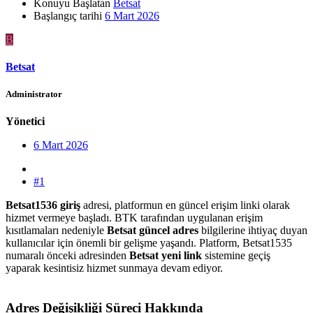
Konuyu Başlatan
Betsat
Başlangıç tarihi
6 Mart 2026
B
Betsat
Administrator
Yönetici
6 Mart 2026
#1
Betsat1536 giriş
adresi, platformun en güncel erişim linki olarak
hizmet vermeye başladı. BTK tarafından uygulanan erişim
kısıtlamaları nedeniyle
Betsat güncel adres
bilgilerine ihtiyaç duyan
kullanıcılar için önemli bir gelişme yaşandı. Platform, Betsat1535
numaralı önceki adresinden
Betsat yeni link
sistemine geçiş
yaparak kesintisiz hizmet sunmaya devam ediyor.
Adres Değişikliği Süreci Hakkında​