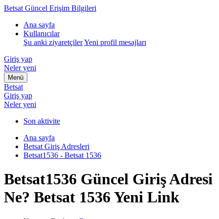
Betsat
Güncel Erişim Bilgileri
Ana sayfa
Kullanıcılar
Şu anki ziyaretçiler
Yeni profil mesajları
Giriş yap
Neler yeni
Menü
Betsat
Giriş yap
Neler yeni
Son aktivite
Ana sayfa
Betsat Giriş Adresleri
Betsat1536 - Betsat 1536
Betsat1536 Güncel Giriş Adresi
Ne? Betsat 1536 Yeni Link