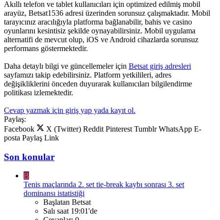
Akıllı telefon ve tablet kullanıcıları için optimized edilmiş mobil
arayüz, Betsat1536 adresi üzerinden sorunsuz çalışmaktadır. Mobil
tarayıcınız aracılığıyla platforma bağlanabilir, bahis ve casino
oyunlarını kesintisiz şekilde oynayabilirsiniz. Mobil uygulama
alternatifi de mevcut olup, iOS ve Android cihazlarda sorunsuz
performans göstermektedir.
Daha detaylı bilgi ve güncellemeler için
Betsat giriş adresleri
sayfamızı takip edebilirsiniz. Platform yetkilileri, adres
değişikliklerini önceden duyurarak kullanıcıları bilgilendirme
politikası izlemektedir.
Cevap yazmak için giriş yap yada kayıt ol.
Paylaş:
Facebook
X (Twitter)
Reddit
Pinterest
Tumblr
WhatsApp
E-
posta
Paylaş
Link
Son konular
B
Tenis maçlarında 2. set tie-break kaybı sonrası 3. set
dominansı istatistiği
Başlatan Betsat
Salı saat 19:01'de
Cevaplar: 0