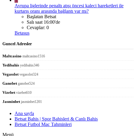
B
Avrupa liglerinde penaltı atışı öncesi kaleci hareketleri ile
kurtarış oranı arasında bağlantı var mı?
Başlatan Betsat
Salı saat 16:00'de
Cevaplar: 0
Betasus
Guncel Adresler
Maltcasino
maltcasino1516
Yedibahis
yedibahis346
Vegasslot
vegasslot324
Ganobet
ganobet524
Vizebet
vizebet610
Jasminbet
jasminbet1201
Ana sayfa
Betsat Bahis | Spor Bahisleri & Canlı Bahis
Betsat Futbol Maç Tahminleri
Menü