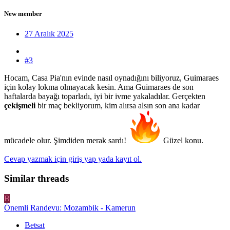
New member
27 Aralık 2025
#3
Hocam, Casa Pia'nın evinde nasıl oynadığını biliyoruz, Guimaraes
için kolay lokma olmayacak kesin. Ama Guimaraes de son
haftalarda bayağı toparladı, iyi bir ivme yakaladılar. Gerçekten
çekişmeli
bir maç bekliyorum, kim alırsa alsın son ana kadar
mücadele olur. Şimdiden merak sardı!
Güzel konu.
Cevap yazmak için giriş yap yada kayıt ol.
Similar threads
B
Önemli Randevu: Mozambik - Kamerun
Betsat