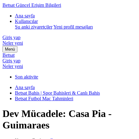
Betsat
Güncel Erişim Bilgileri
Ana sayfa
Kullanıcılar
Şu anki ziyaretçiler
Yeni profil mesajları
Giriş yap
Neler yeni
Menü
Betsat
Giriş yap
Neler yeni
Son aktivite
Ana sayfa
Betsat Bahis | Spor Bahisleri & Canlı Bahis
Betsat Futbol Maç Tahminleri
Dev Mücadele: Casa Pia -
Guimaraes