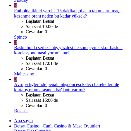
Slotday
B
Futbolda ikinci yarı ilk 15 dakika gol atan takımların maçı
kazanma oranı neden bu kadar yüksek?
Başlatan Betsat
Salı saat 19:00'de
Cevaplar: 0
Spinco
B
Basketbolda serbest atış yüzdesi ile son çeyrek skor baskısı
korelasyonu nasıl yorumlanır?
Başlatan Betsat
Salı saat 17:01'de
Cevaplar: 0
Maltcasino
B
Avrupa liglerinde penaltı atışı öncesi kaleci hareketleri ile
kurtarış oranı arasında bağlantı var mı?
Başlatan Betsat
Salı saat 16:00'de
Cevaplar: 0
Betasus
Ana sayfa
Betsat Casino | Canlı Casino & Masa Oyunları