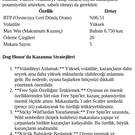
potansiyelini artırırken, sabırlı olmayı da gerektirir.
Özellik
Detay
RTP (Oyuncuya Geri Dönüş Oranı)
%96.51
Volatilite
Yüksek
Max Win (Maksimum Kazanç)
Bahsin 6.750 katı
Ödeme Çizgileri
20
Makara Sayısı
5
Dog House'da Kazanma Stratejileri​
**Volatiliteyi Anlamak:** Yüksek volatilite, kazançların daha
seyrek ama daha yüksek miktarlarda olabileceği anlamına
gelir. Bu nedenle, oyuna başlarken bütçenizi dikkatli
yönetmek önemlidir.
**Free Spin Özelliğini Tetiklemek:** Oyunun en önemli
özelliklerinden biri olan Free Spin'ler, kazanç potansiyelini
önemli ölçüde artırır. Makaralarda 3 adet Scatter sembolü
(pençe izi) yakalayarak bu özelliği tetikleyebilirsiniz.
**Sticky Wild'lardan Yararlanmak:** Free Spin'ler sırasında,
Wild sembolleri (köpek kulübesi) makaralara yapışır ve
çarpanlarla birlikte kazançları katlayabilir. Bu özellik, büyük
kazançların anahtarıdır.
**Küçük Bahislerle Başlamak:** Oyunu tanımak ve