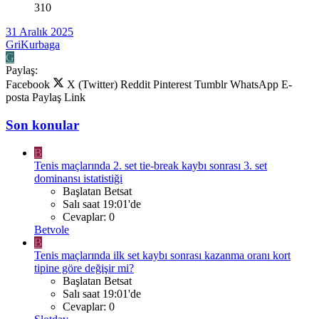
310
31 Aralık 2025
GriKurbaga
G
Paylaş:
Facebook
X (Twitter)
Reddit
Pinterest
Tumblr
WhatsApp
E-
posta
Paylaş
Link
Son konular
B
Tenis maçlarında 2. set tie-break kaybı sonrası 3. set
dominansı istatistiği
Başlatan Betsat
Salı saat 19:01'de
Cevaplar: 0
Betvole
B
Tenis maçlarında ilk set kaybı sonrası kazanma oranı kort
tipine göre değişir mi?
Başlatan Betsat
Salı saat 19:01'de
Cevaplar: 0