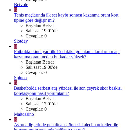
Betvole
B
Tenis maçlarında ilk set kaybı sonrası kazanma oranı kort
tipine göre değişir mi?
Başlatan Betsat
Salı saat 19:01'de
Cevaplar: 0
Slotday
B
Futbolda ikinci yarı ilk 15 dakika gol atan takımların maçı
kazanma oranı neden bu kadar yüksek?
Başlatan Betsat
Salı saat 19:00'de
Cevaplar: 0
Spinco
B
Basketbolda serbest atış yüzdesi ile son çeyrek skor baskısı
korelasyonu nasıl yorumlanır?
Başlatan Betsat
Salı saat 17:01'de
Cevaplar: 0
Maltcasino
B
Avrupa liglerinde penaltı atışı öncesi kaleci hareketleri ile
kurtarış oranı arasında bağlantı var mı?