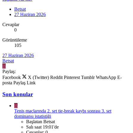
Betsat
27 Haziran 2026
Cevaplar
0
Görüntüleme
105
27 Haziran 2026
Betsat
B
Paylaş:
Facebook
X (Twitter)
Reddit
Pinterest
Tumblr
WhatsApp
E-
posta
Paylaş
Link
Son konular
B
Tenis maçlarında 2. set tie-break kaybı sonrası 3. set
dominansı istatistiği
Başlatan Betsat
Salı saat 19:01'de
Cevaplar: 0