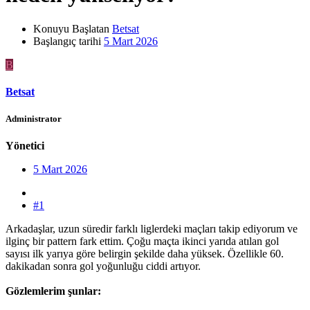
Konuyu Başlatan
Betsat
Başlangıç tarihi
5 Mart 2026
B
Betsat
Administrator
Yönetici
5 Mart 2026
#1
Arkadaşlar, uzun süredir farklı liglerdeki maçları takip ediyorum ve
ilginç bir pattern fark ettim. Çoğu maçta ikinci yarıda atılan gol
sayısı ilk yarıya göre belirgin şekilde daha yüksek. Özellikle 60.
dakikadan sonra gol yoğunluğu ciddi artıyor.
Gözlemlerim şunlar: