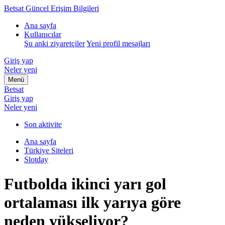
Betsat
Güncel Erişim Bilgileri
Ana sayfa
Kullanıcılar
Şu anki ziyaretçiler
Yeni profil mesajları
Giriş yap
Neler yeni
Menü
Betsat
Giriş yap
Neler yeni
Son aktivite
Ana sayfa
Türkiye Siteleri
Slotday
Futbolda ikinci yarı gol
ortalaması ilk yarıya göre
neden yükseliyor?