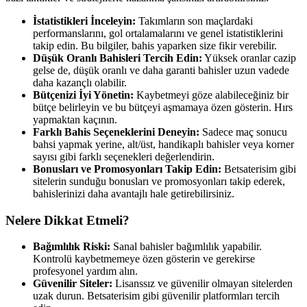
İstatistikleri İnceleyin:
Takımların son maçlardaki
performanslarını, gol ortalamalarını ve genel istatistiklerini
takip edin. Bu bilgiler, bahis yaparken size fikir verebilir.
Düşük Oranlı Bahisleri Tercih Edin:
Yüksek oranlar cazip
gelse de, düşük oranlı ve daha garanti bahisler uzun vadede
daha kazançlı olabilir.
Bütçenizi İyi Yönetin:
Kaybetmeyi göze alabileceğiniz bir
bütçe belirleyin ve bu bütçeyi aşmamaya özen gösterin. Hırs
yapmaktan kaçının.
Farklı Bahis Seçeneklerini Deneyin:
Sadece maç sonucu
bahsi yapmak yerine, alt/üst, handikaplı bahisler veya korner
sayısı gibi farklı seçenekleri değerlendirin.
Bonusları ve Promosyonları Takip Edin:
Betsaterisim gibi
sitelerin sunduğu bonusları ve promosyonları takip ederek,
bahislerinizi daha avantajlı hale getirebilirsiniz.
Nelere Dikkat Etmeli?​
Bağımlılık Riski:
Sanal bahisler bağımlılık yapabilir.
Kontrolü kaybetmemeye özen gösterin ve gerekirse
profesyonel yardım alın.
Güvenilir Siteler:
Lisanssız ve güvenilir olmayan sitelerden
uzak durun. Betsaterisim gibi güvenilir platformları tercih