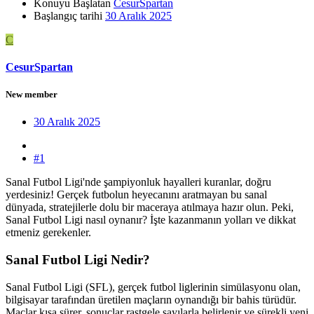
Konuyu Başlatan
CesurSpartan
Başlangıç tarihi
30 Aralık 2025
C
CesurSpartan
New member
30 Aralık 2025
#1
Sanal Futbol Ligi'nde şampiyonluk hayalleri kuranlar, doğru
yerdesiniz! Gerçek futbolun heyecanını aratmayan bu sanal
dünyada, stratejilerle dolu bir maceraya atılmaya hazır olun. Peki,
Sanal Futbol Ligi nasıl oynanır? İşte kazanmanın yolları ve dikkat
etmeniz gerekenler.
Sanal Futbol Ligi Nedir?​
Sanal Futbol Ligi (SFL), gerçek futbol liglerinin simülasyonu olan,
bilgisayar tarafından üretilen maçların oynandığı bir bahis türüdür.
Maçlar kısa sürer, sonuçlar rastgele sayılarla belirlenir ve sürekli yeni