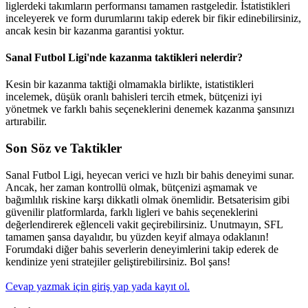
liglerdeki takımların performansı tamamen rastgeledir. İstatistikleri
inceleyerek ve form durumlarını takip ederek bir fikir edinebilirsiniz,
ancak kesin bir kazanma garantisi yoktur.
Sanal Futbol Ligi'nde kazanma taktikleri nelerdir?​
Kesin bir kazanma taktiği olmamakla birlikte, istatistikleri
incelemek, düşük oranlı bahisleri tercih etmek, bütçenizi iyi
yönetmek ve farklı bahis seçeneklerini denemek kazanma şansınızı
artırabilir.
Son Söz ve Taktikler​
Sanal Futbol Ligi, heyecan verici ve hızlı bir bahis deneyimi sunar.
Ancak, her zaman kontrollü olmak, bütçenizi aşmamak ve
bağımlılık riskine karşı dikkatli olmak önemlidir. Betsaterisim gibi
güvenilir platformlarda, farklı ligleri ve bahis seçeneklerini
değerlendirerek eğlenceli vakit geçirebilirsiniz. Unutmayın, SFL
tamamen şansa dayalıdır, bu yüzden keyif almaya odaklanın!
Forumdaki diğer bahis severlerin deneyimlerini takip ederek de
kendinize yeni stratejiler geliştirebilirsiniz. Bol şans!
Cevap yazmak için giriş yap yada kayıt ol.