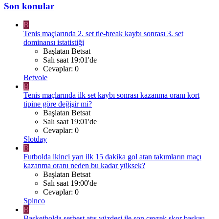
Son konular
B
Tenis maçlarında 2. set tie-break kaybı sonrası 3. set
dominansı istatistiği
Başlatan Betsat
Salı saat 19:01'de
Cevaplar: 0
Betvole
B
Tenis maçlarında ilk set kaybı sonrası kazanma oranı kort
tipine göre değişir mi?
Başlatan Betsat
Salı saat 19:01'de
Cevaplar: 0
Slotday
B
Futbolda ikinci yarı ilk 15 dakika gol atan takımların maçı
kazanma oranı neden bu kadar yüksek?
Başlatan Betsat
Salı saat 19:00'de
Cevaplar: 0
Spinco
B
Basketbolda serbest atış yüzdesi ile son çeyrek skor baskısı