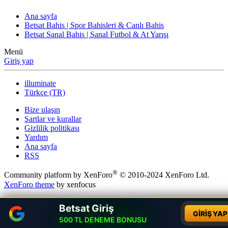
Ana sayfa
Betsat Bahis | Spor Bahisleri & Canlı Bahis
Betsat Sanal Bahis | Sanal Futbol & At Yarışı
Menü
Giriş yap
illuminate
Türkçe (TR)
Bize ulaşın
Şartlar ve kurallar
Gizlilik politikası
Yardım
Ana sayfa
RSS
®
Community platform by XenForo
© 2010-2024 XenForo Ltd.
XenForo theme
by xenfocus
Betsat Giriş
GİRİŞ YAP
500 TL DENEME BONUSU