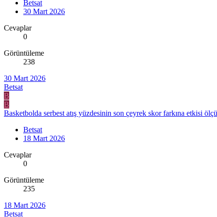
Betsat
30 Mart 2026
Cevaplar
0
Görüntüleme
238
30 Mart 2026
Betsat
B
B
Basketbolda serbest atış yüzdesinin son çeyrek skor farkına etkisi ölçü
Betsat
18 Mart 2026
Cevaplar
0
Görüntüleme
235
18 Mart 2026
Betsat