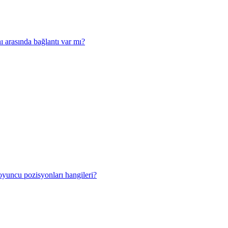
anı arasında bağlantı var mı?
oyuncu pozisyonları hangileri?