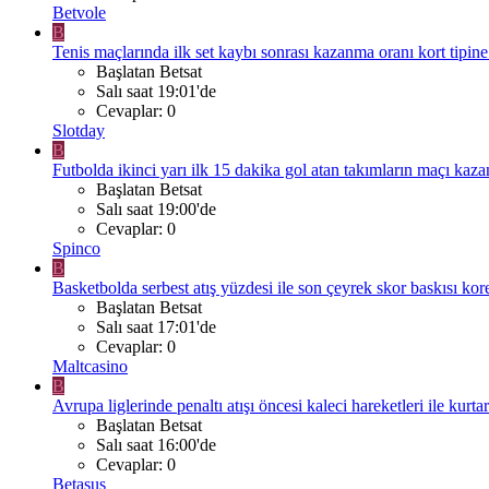
Betvole
B
Tenis maçlarında ilk set kaybı sonrası kazanma oranı kort tipine
Başlatan Betsat
Salı saat 19:01'de
Cevaplar: 0
Slotday
B
Futbolda ikinci yarı ilk 15 dakika gol atan takımların maçı ka
Başlatan Betsat
Salı saat 19:00'de
Cevaplar: 0
Spinco
B
Basketbolda serbest atış yüzdesi ile son çeyrek skor baskısı ko
Başlatan Betsat
Salı saat 17:01'de
Cevaplar: 0
Maltcasino
B
Avrupa liglerinde penaltı atışı öncesi kaleci hareketleri ile kurta
Başlatan Betsat
Salı saat 16:00'de
Cevaplar: 0
Betasus