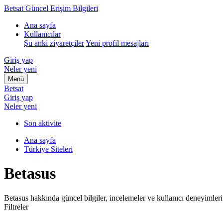
Betsat
Güncel Erişim Bilgileri
Ana sayfa
Kullanıcılar
Şu anki ziyaretçiler
Yeni profil mesajları
Giriş yap
Neler yeni
Menü
Betsat
Giriş yap
Neler yeni
Son aktivite
Ana sayfa
Türkiye Siteleri
Betasus
Betasus hakkında güncel bilgiler, incelemeler ve kullanıcı deneyimleri.
Filtreler