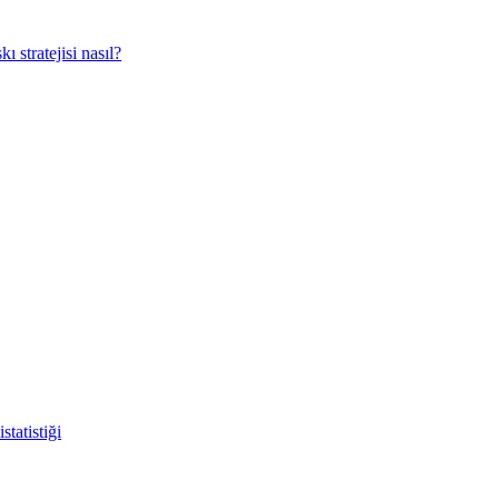
ı stratejisi nasıl?
statistiği