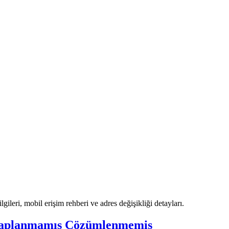
lgileri, mobil erişim rehberi ve adres değişikliği detayları.
aplanmamış
Çözümlenmemiş