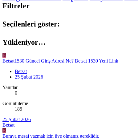
Filtreler
Seçilenleri göster:
Yükleniyor…
B
Betsat1530 Güncel Giriş Adresi Ne? Betsat 1530 Yeni Link
Betsat
25 Şubat 2026
Yanıtlar
0
Görüntüleme
185
25 Şubat 2026
Betsat
B
Buraya mesaj yazmak için üye olmanız gereklidir.